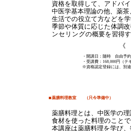
資格を取得して、アドバイ
中医学基本理論の他、薬茶
生活での役立て方などを学
季節や体質に応じた体調改
ンセリングの概要を習得す
《
・開講日：随時 自由予
・受講費：168,000円
※資格認定登録には、別途認
薬膳料理教室 （只今準備中）
薬膳料理とは、中医学の理
食材を使った料理のことで
本講座は薬膳料理を学び、