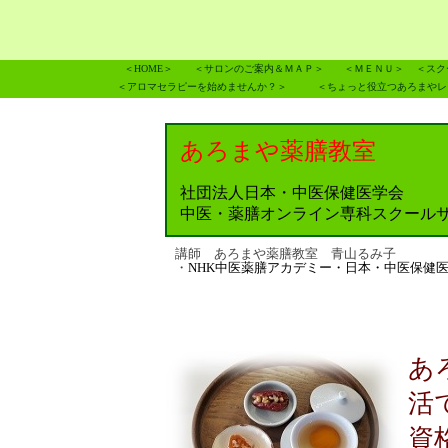
＜HOME＞
＜サロンのご案内＆ＭＡＰ＞
＜ＭＥＮＵ＞
＜スク
＜アロマセラピーを始めませんか？＞
＜ちょっと役立つあろまやレ
あろまや薬膳教室
社団法人日本・中医保健医学会
中医・薬膳オンライン専科スクール
講師 あろまや薬膳教室 青山るみ子
・
NHK中医薬膳アカデミー・日本・中医保健
あ
活
資