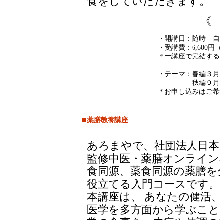
食をしていただきます。
《
・開講日：随時 
・受講費：6,600
＊一講座で完結する
・テーマ：春編３
秋編９月～１
＊お申し込みはご希
薬膳教養講座
あろまやで、社団法人日本
監修中医・薬膳オンライン
食同源、薬食同源の薬膳を
役立てる入門コースです。
本講座は、 あなたの健活
医学を多方面から学ぶこと